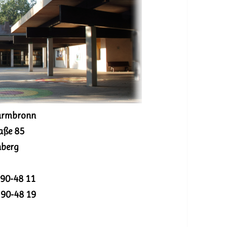
armbron
n
aße 85
nberg
9 90-48 11
9 90-48 19