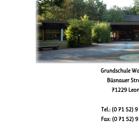
Grundschule W
Büsnauer Str
71229 L
eo
Tel.: (0 71 52) 
Fax: (0 71 52) 